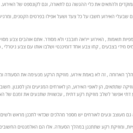
ממוקדים ולהתאים את כלי ההגשה גם לתאורה, וגם לקונספט של האירוע.
ם שבעלי האירוע חשבו על כל צעד ושעל אפילו בפרטים הקטנים, ומרגי
יות תואמות , האירוע ייראה חובבני ולא מסודר. אתם אוהבים צבע מסוי
ס מידי בצבעים , קחו צבע אחד דומיננטי ושלבו אותו עם צבע ניטרלי , כ
הלך הארוחה , זה לא באמת אירוע. מוזיקת הרקע מנעימה את הסעודה ומ
יקה שתתאים, הן לאופי האירוע, הן לאורחים המגיעים והן לסגנון. חשוב 
וע דתי אפשר לשלב מוזיקת רקע דתית , עכשווית שתנעים את זמנם של הא
ה גם מעוצב ונעים לאורחים יש מספר מהלכים שכדאי לתכנן מראש ולשים 
ות, ומוזיקת רקע שתתנגן במהלך הסעודה. אלו הם האלמנטים החשובים 